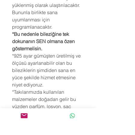
yüklenmiş olarak ulaştırılacaktır.
Bununla birlikte sana
uyumlanması için
programlanacaktır.
*Bu nedenle bileziğine tek
dokunanın SEN olmana özen
göstermelisin.
*925 ayar gümüşten üretilmiş ve
ölçüsü ayarlanabilir olan bu
bileziklerin şimdiden sana en
yüce şekilde hizmet etmesine
niyet ediyoruz.
*Takılarımızda kullanılan
malzemeler doğadan gelir bu
yüzden parfüm, losyon, saç
spreyi, şampuan, kolonya,
esansiyel yağlar, deterjan… vb.
tüm kimyasal maddelerden zarar