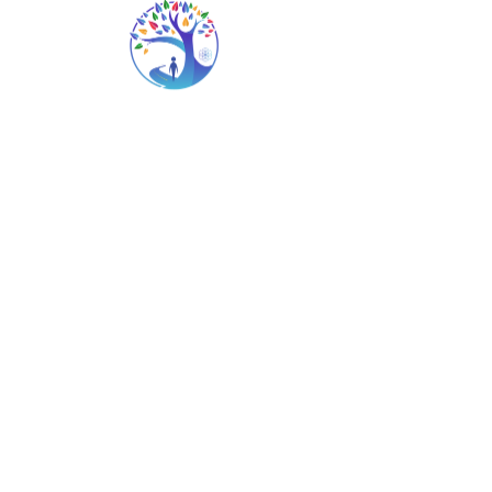
Add to Cart
*
CIRCLE YÜZÜK
serisi ilahi
sembolleri ve geometrileri pırıltılı
taşlar ile çerçeveleyerek sana
sunuyor. Bu kadim semboller
şıklıkla buluşuyor ve
üzerlerindeki sembollerin enerjisi
ile yüklenerek, taktığın sürece
titreşimlerini senin enerji alanına
yayıyor. Çok sayıda renk ve
sembol kombinasyonunu seçme
imkanı veren bu yüzükler ile
istediğin tasarımı yakalama
şansını var.
*Yüzüğün sana özel kutusunda,
enerjisi temizlenmiş ve üzerinde