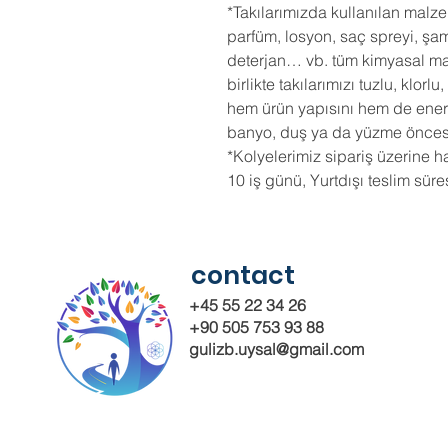
*Takılarımızda kullanılan mal
parfüm, losyon, saç spreyi, şa
deterjan… vb. tüm kimyasal ma
birlikte takılarımızı tuzlu, klor
hem ürün yapısını hem de enerji
banyo, duş ya da yüzme öncesi 
*Kolyelerimiz sipariş üzerine ha
10 iş günü, Yurtdışı teslim süre
contact
+45 55 22 34 26
+90 505 753 93 88
gulizb.uysal@gmail.com