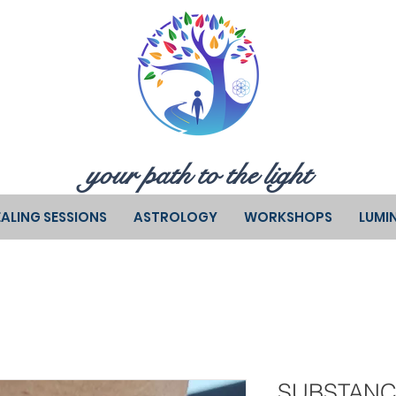
your path to the light
ALING SESSIONS
ASTROLOGY
WORKSHOPS
LUMI
SUBSTANCE