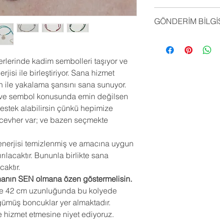
boncuklar yer almak
*Ürünlerimiz ile ilgili
şekilde hizmet etmes
GÖNDERİM BİLGİ
gulizb.uysal@gmail.
*Takılarımızda kulla
bildirebilirsiniz. Tal
yüzden parfüm, losy
*Ürünlerimiz sipariş ü
cevaplanacaktır.
esansiyel yağlar, de
teslim süresi 3-10 iş
*Ürünün yanlış kulla
maddelerden zarar gör
işgünü arasındadır.
erlerinde kadim sembolleri taşıyor ve
gümüşün normal sürec
takılarımızı tuzlu, klo
*Türkiye içi gönderim 
jisi ile birleştiriyor. Sana hizmet
kararma yapması, ia
sokmak hem ürün yapı
Türkiye dışı gönderi
 ile yakalama şansını sana sunuyor.
değildir.
bozacaktır. Aynı seb
için kargo tarafımızd
*Ürünlerimizin sipari
 ve sembol konusunda emin değilsen
öncesi de takılarını 
siparişler için kargo 
ürünlerimizde geçer
destek alabilirsin çünkü hepimize
bölgeye özel kargo b
da değişiklik istenm
cevher var; ve bazen seçmekte
temasa geçebilirsiniz
*Kargo bedeli müşteri
gümüşlerinizi temizlik
enerjisi temizlenmiş ve amacına uygun
boyunca ücretsiz yapı
rılacaktır. Bununla birlikte sana
aktır.
nanın SEN olmana özen göstermelisin.
 ve 42 cm uzunluğunda bu kolyede
gümüş boncuklar yer almaktadır.
 hizmet etmesine niyet ediyoruz.