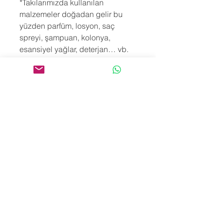
*Takılarımızda kullanılan
malzemeler doğadan gelir bu
yüzden parfüm, losyon, saç
spreyi, şampuan, kolonya,
esansiyel yağlar, deterjan… vb.
tüm kimyasal maddelerden zarar
görebilirler. Bununla birlikte
takılarımızı tuzlu, klorlu, mineralli
ya da kükürtlü suya sokmak hem
ürün yapısını hem de enerjilerini
bozacaktır. Aynı sebeplerle
banyo, duş ya da yüzme öncesi
de takılarını çıkarmanı öneririz.
*Bilekliklerimiz sipariş üzerine
hazırlandığı için Türkiye teslim
süresi 3-10 işgünü, Yurtdışı teslim
süresi 10-30 işgünü arasındadır.