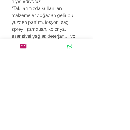
niyet ediyoruz.
*Takılarımızda kullanılan
malzemeler doğadan gelir bu
yüzden parfüm, losyon, saç
spreyi, şampuan, kolonya,
esansiyel yağlar, deterjan… vb.
tüm kimyasal maddelerden zarar
görebilirler. Bununla birlikte
takılarımızı tuzlu, klorlu, mineralli
ya da kükürtlü suya sokmak hem
ürün yapısını hem de enerjilerini
bozacaktır. Aynı sebeplerle
banyo, duş ya da yüzme öncesi
de takılarını çıkarmanı öneririz.
*Yüzüklerimiz sipariş üzerine
hazırlandığı için Türkiye teslim
süresi 3-10 işgünü, Yurtdışı teslim
süresi 10-30 işgünü arasındadır.