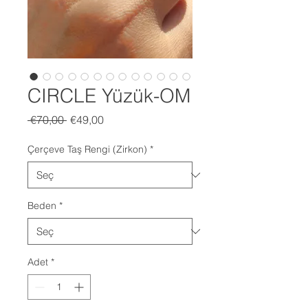
CIRCLE Yüzük-OM
Normal
İndirimli
 €70,00 
€49,00
Fiyat
Fiyat
Çerçeve Taş Rengi (Zirkon)
*
Beden
*
Adet
*