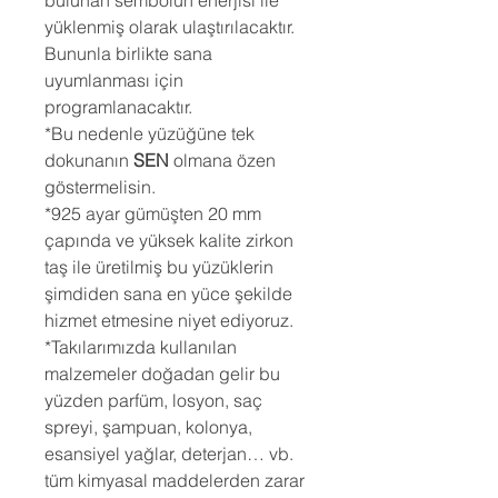
bulunan sembolün enerjisi ile
yüklenmiş olarak ulaştırılacaktır.
Bununla birlikte sana
uyumlanması için
programlanacaktır.
*Bu nedenle yüzüğüne tek
dokunanın
SEN
olmana özen
göstermelisin.
*925 ayar gümüşten 20 mm
çapında ve yüksek kalite zirkon
taş ile üretilmiş bu yüzüklerin
şimdiden sana en yüce şekilde
hizmet etmesine niyet ediyoruz.
*Takılarımızda kullanılan
malzemeler doğadan gelir bu
yüzden parfüm, losyon, saç
spreyi, şampuan, kolonya,
esansiyel yağlar, deterjan… vb.
tüm kimyasal maddelerden zarar