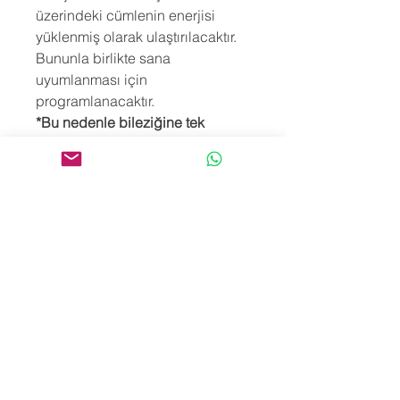
üzerindeki cümlenin enerjisi
yüklenmiş olarak ulaştırılacaktır.
Bununla birlikte sana
uyumlanması için
programlanacaktır.
*Bu nedenle bileziğine tek
dokunanın SEN olmana özen
göstermelisin.
*925 ayar gümüşten üretilmiş ve
ölçüsü ayarlanabilir olan bu
bileziklerin şimdiden sana en
yüce şekilde hizmet etmesine
niyet ediyoruz.
*Bileziklerimiz sipariş üzerine
hazırlandığı için Türkiye teslim
süresi 3-10 işgünü, Yurtdışı teslim
süresi 10-30 işgünü arasındadır.