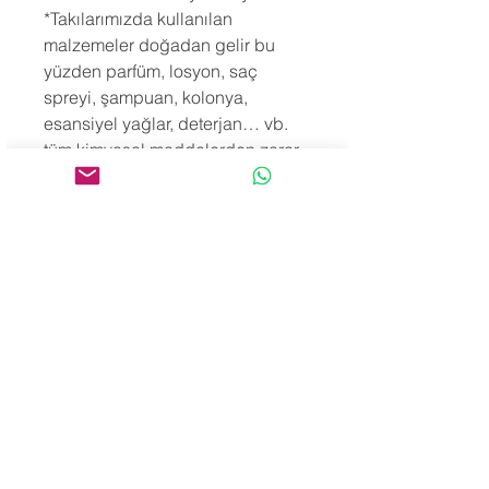
*Takılarımızda kullanılan
malzemeler doğadan gelir bu
yüzden parfüm, losyon, saç
spreyi, şampuan, kolonya,
esansiyel yağlar, deterjan… vb.
tüm kimyasal maddelerden zarar
görebilirler. Bununla birlikte
takılarımızı tuzlu, klorlu, mineralli
ya da kükürtlü suya sokmak hem
ürün yapısını hem de enerjilerini
bozacaktır. Aynı sebeplerle
banyo, duş ya da yüzme öncesi
de takılarını çıkarmanı öneririz.
*Bilekliklerimiz sipariş üzerine
hazırlandığı için Türkiye teslim
süresi 3-10 işgünü, Yurtdışı teslim
süresi 10-30 işgünü arasındadır.