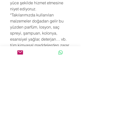
yüce şekilde hizmet etmesine
niyet ediyoruz.
*Takılarımızda kullanılan
malzemeler doğadan gelir bu
yüzden parfüm, losyon, saç
spreyi, şampuan, kolonya,
esansiyel yağlar, deterjan… vb.
tüm kimyasal maddelerden zarar
görebilirler. Bununla birlikte
takılarımızı tuzlu, klorlu, mineralli
ya da kükürtlü suya sokmak hem
ürün yapısını hem de enerjilerini
bozacaktır. Aynı sebeplerle
banyo, duş ya da yüzme öncesi
de takılarını çıkarmanı öneririz.
*Yüzüklerimiz sipariş üzerine
hazırlandığı için Türkiye teslim
süresi 3-10 işgünü, Yurtdışı teslim
süresi 10-30 işgünü arasındadır.