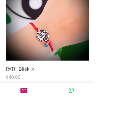
PATH Bileklik
Price
€40,00
iletişim