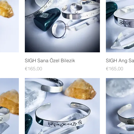
SIGH Sana Özel Bilezik
SIGH Ang Sa
Fiyat
Fiyat
€165,00
€165,00