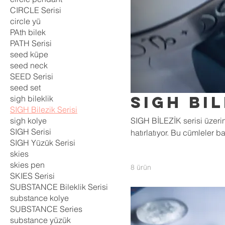
CIRCLE Serisi
circle yü
PAth bilek
PATH Serisi
seed küpe
seed neck
SEED Serisi
seed set
SIGH Bil
sigh bileklik
SIGH Bilezik Serisi
sigh kolye
SIGH BİLEZİK serisi üzerind
SIGH Serisi
hatırlatıyor. Bu cümleler 
SIGH Yüzük Serisi
alındı ve sana hizmet etmek
skies
kullanımına açıklar.
skies pen
8 ürün
SKIES Serisi
SUBSTANCE Bileklik Serisi
substance kolye
SUBSTANCE Series
substance yüzük