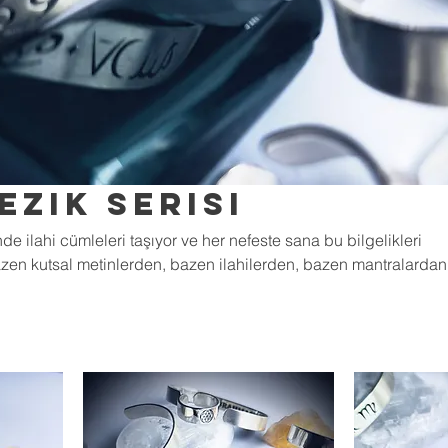
ezik Serisi
e ilahi cümleleri taşıyor ve her nefeste sana bu bilgelikleri
bazen kutsal metinlerden, bazen ilahilerden, bazen mantralardan
 üzere tasarlandı. Artık bu araçlar, Işıklı Takılar ile her zaman 