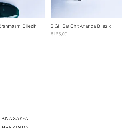
rahmasmi Bilezik
SIGH Sat Chit Ananda Bilezik
Fiyat
€165,00
ANA SAYFA
HAKKINDA