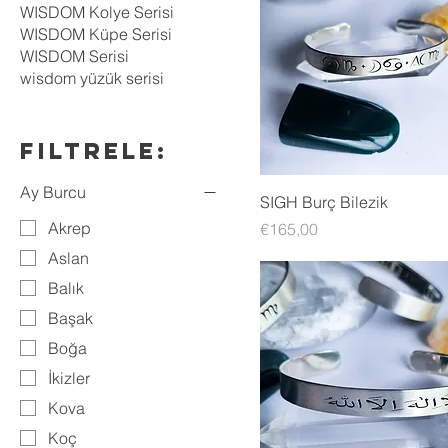
WISDOM Kolye Serisi
WISDOM Küpe Serisi
WISDOM Serisi
wisdom yüzük serisi
Filtrele:
Ay Burcu
SIGH Burç Bilezik
Akrep
Fiyat
€165,00
Aslan
Balık
Başak
Boğa
İkizler
Kova
Koç