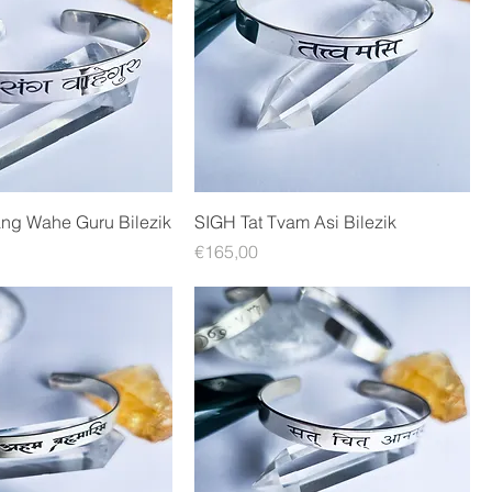
ng Wahe Guru Bilezik
SIGH Tat Tvam Asi Bilezik
Fiyat
€165,00