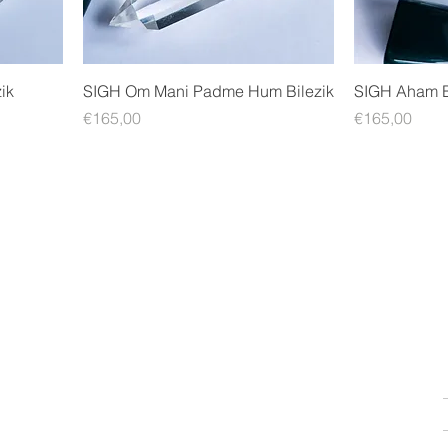
zik
SIGH Om Mani Padme Hum Bilezik
SIGH Aham B
Fiyat
Fiyat
€165,00
€165,00