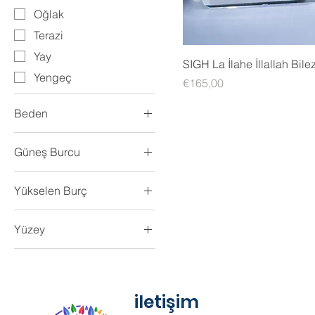
Oğlak
Terazi
Yay
SIGH La İlahe İllallah Bile
Yengeç
Fiyat
€165,00
Beden
st
Güneş Burcu
Akrep
Yükselen Burç
Aslan
Akrep
Balık
Yüzey
Aslan
Başak
Parlak
Balık
Boğa
Satine
Başak
İkizler
iletişim
Boğa
Kova