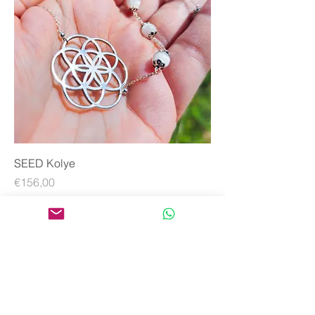
SEED Kolye
Fiyat
€156,00
iletişim